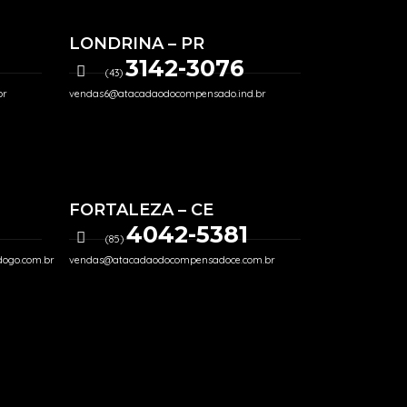
LONDRINA – PR
3142-3076
(43)
br
vendas6@atacadaodocompensado.ind.br
FORTALEZA – CE
4042-5381
(85)
ogo.com.br
vendas@atacadaodocompensadoce.com.br