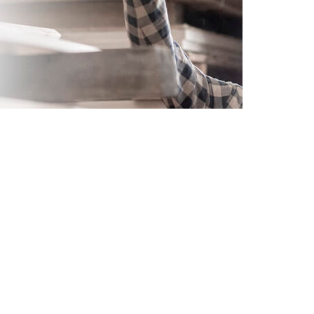
Produtos
Compensado
antiderrapante
 Pisos
Compensado fall down
ólico,