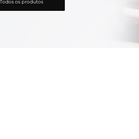
Todos os produtos
Compensado
para Mezaninos,
o é venda Compensado Moveleiro
com distribuição para todo Brasil.
ado Plastificado para Caixaria, Madeirite Resinado Fen