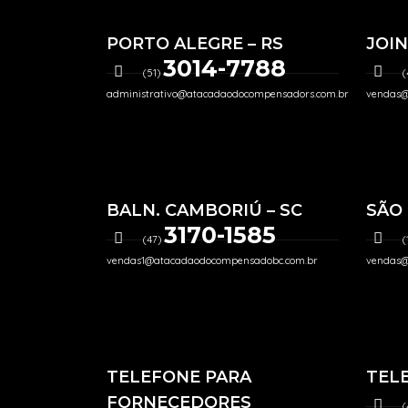
PORTO ALEGRE – RS
JOIN
3014-7788
(51)
(
administrativo@atacadaodocompensadors.com.br
vendas@
BALN. CAMBORIÚ – SC
SÃO 
3170-1585
(47)
(
vendas1@atacadaodocompensadobc.com.br
vendas@
TELEFONE PARA
TEL
FORNECEDORES
(