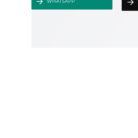
WHATSAPP
Referência em
Moveleiro
Somos
referência quando o assunt
Elevados e Assoalho de Carreta e Caminhões 
Possuímos vários produtos, como: Compens