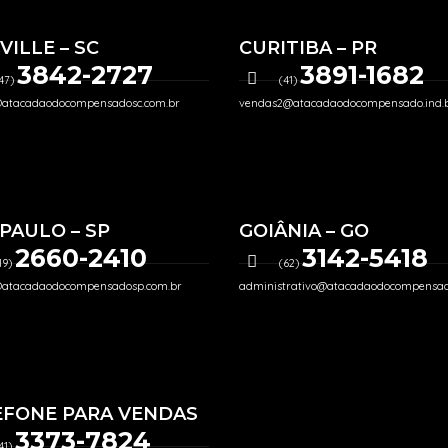
VILLE – SC
CURITIBA – PR
3842-2727
3891-1682
47)
(41)
atacadaodocompensadosc.com.br
vendas2@atacadaodocompensado.ind.
PAULO – SP
GOIÂNIA – GO
2660-2410
3142-5418
19)
(62)
atacadaodocompensadosp.com.br
administrativo@atacadaodocompensad
EFONE PARA VENDAS
3373-7824
41)